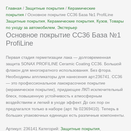
Главная
/
Защитные покрытия
/
Керамические
покрытия
/ Основное покрытие CC36 База №1 ProfiLine
Защитные покрытия
,
Керамические покрытия
,
Кузов
,
Товары
по уходу за автомобилем
,
Экстерьер
Основное покрытие CC36 База №1
ProfiLine
Первая стадия герметизации лака — долговременная
защита SONAX PROFILINE Ceramic Coating CC36. Большой
флакон для многократного использования. Без фтора.
Необходимы аппликаторы для нанесения арт.236741. CC36
— это профессиональное лакокрасочное покрытие
(керамическое покрытие), придающее ЛКП исключительный
блеск, повышенную устойчивость к атмосферным
воздействиям и легкий в уходе эффект. До сих пор он
предлагался только в наборе (арт. № 02369410). Теперь в
больших упаковочных единицах есть различные компоненты.
Артикул:
236141
Категорий:
Защитные покрытия
,