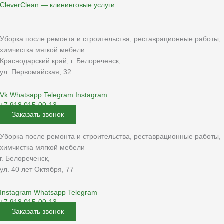
Перейти
CleverClean — клининговые услуги
к
содержимому
Уборка после ремонта и строительства, реставрационные работы,
химчистка мягкой мебели
Краснодарский край, г. Белореченск,
ул. Первомайская, 32
Vk
Whatsapp
Telegram
Instagram
+7 918 015-00-13
Заказать звонок
Уборка после ремонта и строительства, реставрационные работы,
химчистка мягкой мебели
г. Белореченск,
ул. 40 лет Октября, 77
Instagram
Whatsapp
Telegram
+7 918 015-00-13
Заказать звонок
Меню