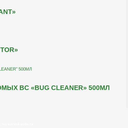
ANT»
OTOR»
МЫХ BC «BUG CLEANER» 500МЛ
стка мягкой мебели