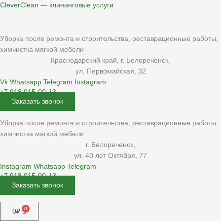
Перейти
Количество
CleverClean — клининговые услуги
к
товара
содержимому
Kiehl:
Sanikal
Уборка после ремонта и строительства, реставрационные работы,
1
химчистка мягкой мебели
л
Краснодарский край, г. Белореченск,
слабощелочное
ул. Первомайская, 32
средство
Vk
Whatsapp
Telegram
Instagram
для
+7 918 015-00-13
Заказать звонок
мытья
сантехнических
Уборка после ремонта и строительства, реставрационные работы,
помещений
химчистка мягкой мебели
с
г. Белореченск,
запахом
ул. 40 лет Октября, 77
хвои
Instagram
Whatsapp
Telegram
/
+7 918 015-00-13
j
Заказать звонок
40
Меню
02
01
0
₽