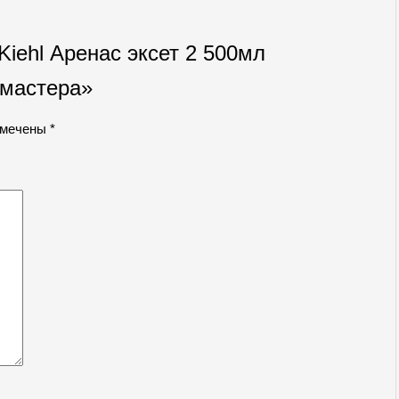
Kiehl Аренас эксет 2 500мл
омастера»
омечены
*