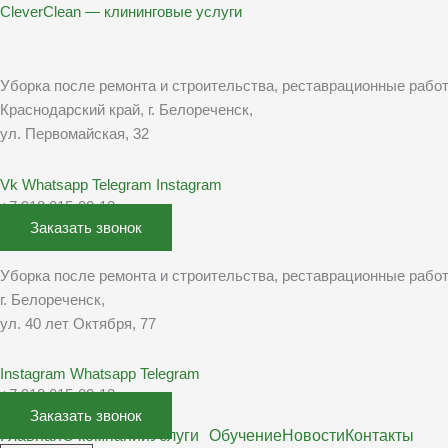
Перейти
CleverClean — клининговые услуги
к
содержимому
Уборка после ремонта и строительства, реставрационные рабо
Краснодарский край, г. Белореченск,
ул. Первомайская, 32
Vk
Whatsapp
Telegram
Instagram
+7 918 015-00-13
Заказать звонок
Уборка после ремонта и строительства, реставрационные рабо
г. Белореченск,
ул. 40 лет Октября, 77
Instagram
Whatsapp
Telegram
+7 918 015-00-13
Заказать звонок
Главная
О компании
Услуги
Обучение
Новости
Контакты