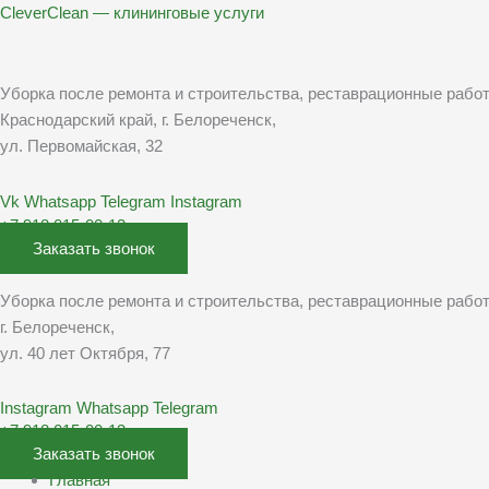
Перейти
Меню
CleverClean — клининговые услуги
к
содержимому
Уборка после ремонта и строительства, реставрационные рабо
Краснодарский край, г. Белореченск,
ул. Первомайская, 32
Vk
Whatsapp
Telegram
Instagram
+7 918 015-00-13
Заказать звонок
Уборка после ремонта и строительства, реставрационные рабо
г. Белореченск,
ул. 40 лет Октября, 77
Instagram
Whatsapp
Telegram
+7 918 015-00-13
Заказать звонок
Главная