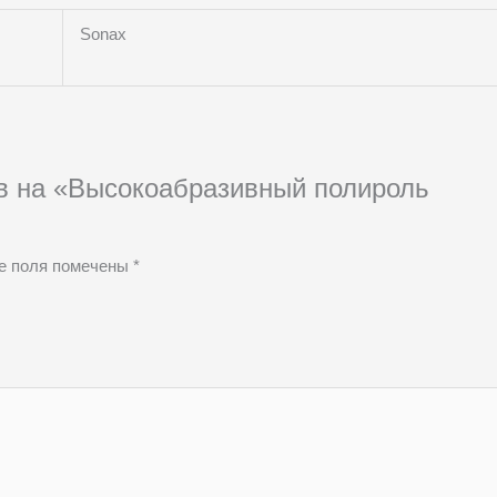
Sonax
ыв на «Высокоабразивный полироль
е поля помечены
*