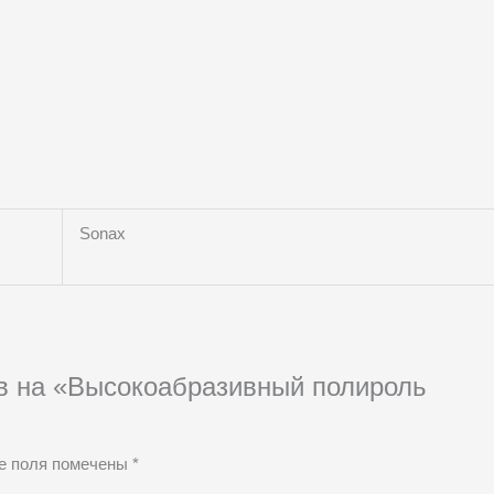
Sonax
ыв на «Высокоабразивный полироль
е поля помечены
*