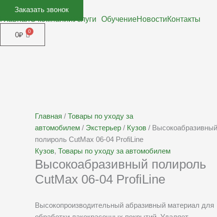
Заказать звонок
Главная
О компании
Услуги
Обучение
Новости
Контакты
0
₽
Главная
/
Товары по уходу за
автомобилем
/
Экстерьер
/
Кузов
/ Высокоабразивны
полироль CutMax 06-04 ProfiLine
Кузов
,
Товары по уходу за автомобилем
Высокоабразивный полироль
CutMax 06-04 ProfiLine
Высокопроизводительный абразивный материал для
обработки лакокрасочных покрытий. Удаляет