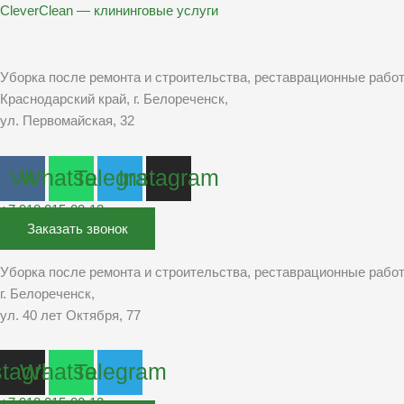
Перейти
CleverClean — клининговые услуги
к
содержимому
Уборка после ремонта и строительства, реставрационные рабо
Краснодарский край, г. Белореченск,
ул. Первомайская, 32
Vk
Whatsapp
Telegram
Instagram
+7 918 015-00-13
Заказать звонок
Уборка после ремонта и строительства, реставрационные рабо
г. Белореченск,
ул. 40 лет Октября, 77
stagram
Whatsapp
Telegram
+7 918 015-00-13