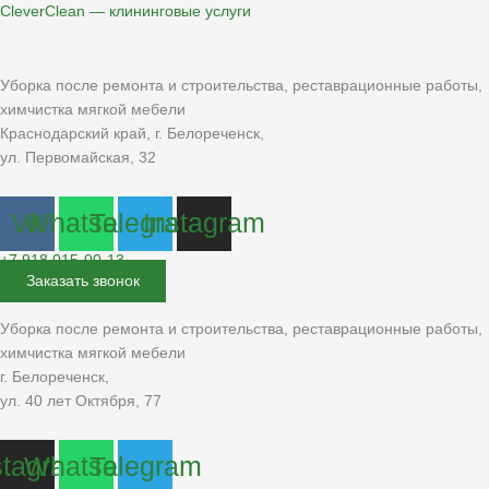
Перейти
CleverClean — клининговые услуги
к
содержимому
Уборка после ремонта и строительства, реставрационные работы,
химчистка мягкой мебели
Краснодарский край, г. Белореченск,
ул. Первомайская, 32
Vk
Whatsapp
Telegram
Instagram
+7 918 015-00-13
Заказать звонок
Уборка после ремонта и строительства, реставрационные работы,
химчистка мягкой мебели
г. Белореченск,
ул. 40 лет Октября, 77
stagram
Whatsapp
Telegram