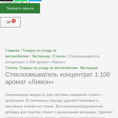
+7 918 015-00-13
Заказать звонок
Меню
0
₽
Главная
/
Товары по уходу за
автомобилем
/
Экстерьер
/
Стекла
/ Стеклоомыватель
концентрат 1:100 аромат «Лимон»
Стекла
,
Товары по уходу за автомобилем
,
Экстерьер
Стеклоомыватель концентрат 1:100
аромат «Лимон»
Освежающая жидкость для системы омывания стекол с
дозатором. В считанные секунды удаляет бликовые и
масляные пленки на стекле. Высококонцентрированная
добавка для очистки стекол с различными запахами. Удаляет
остатки от насекомых, масла, силикона, а также опасные