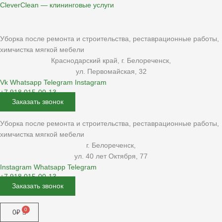
Перейти
CleverClean — клининговые услуги
к
содержимому
Уборка после ремонта и строительства, реставрационные работы,
химчистка мягкой мебели
Краснодарский край, г. Белореченск,
ул. Первомайская, 32
Vk
Whatsapp
Telegram
Instagram
+7 918 015-00-13
Заказать звонок
Уборка после ремонта и строительства, реставрационные работы,
химчистка мягкой мебели
г. Белореченск,
ул. 40 лет Октября, 77
Instagram
Whatsapp
Telegram
+7 918 015-00-13
Заказать звонок
Меню
0
₽