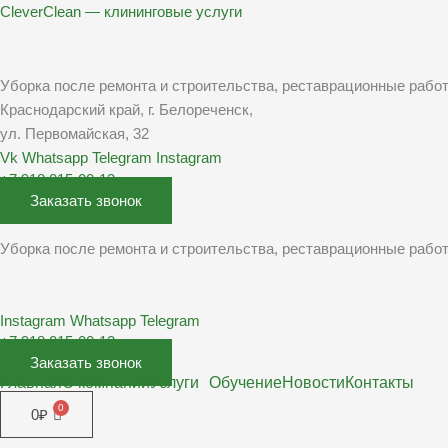
Перейти
CleverClean — клининговые услуги
к
содержимому
Уборка после ремонта и строительства, реставрационные рабо
Краснодарский край, г. Белореченск,
ул. Первомайская, 32
Vk
Whatsapp
Telegram
Instagram
+7 918 015-00-13
Заказать звонок
Уборка после ремонта и строительства, реставрационные рабо
Instagram
Whatsapp
Telegram
+7 918 015-00-13
Заказать звонок
Главная
О компании
Услуги
Обучение
Новости
Контакты
0
₽