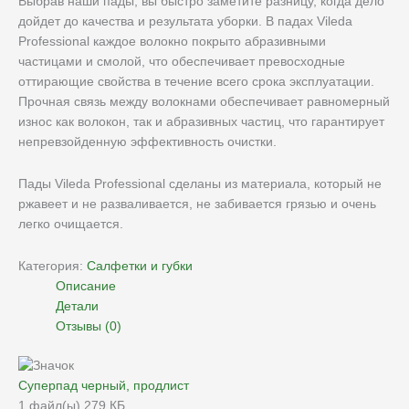
Выбрав наши пады, вы быстро заметите разницу, когда дело
дойдет до качества и результата уборки. В падах Vileda
Professional каждое волокно покрыто абразивными
частицами и смолой, что обеспечивает превосходные
оттирающие свойства в течение всего срока эксплуатации.
Прочная связь между волокнами обеспечивает равномерный
износ как волокон, так и абразивных частиц, что гарантирует
непревзойденную эффективность очистки.
Пады Vileda Professional сделаны из материала, который не
ржавеет и не разваливается, не забивается грязью и очень
легко очищается.
Категория:
Салфетки и губки
Описание
Детали
Отзывы (0)
Суперпад черный, продлист
1 файл(ы)
279 КБ