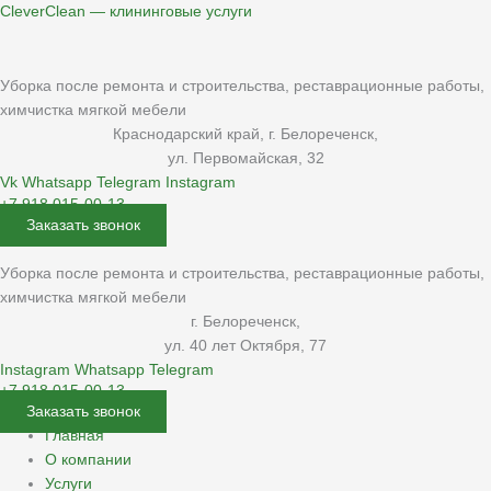
Перейти
Меню
CleverClean — клининговые услуги
к
содержимому
Уборка после ремонта и строительства, реставрационные работы,
химчистка мягкой мебели
Краснодарский край, г. Белореченск,
ул. Первомайская, 32
Vk
Whatsapp
Telegram
Instagram
+7 918 015-00-13
Заказать звонок
Уборка после ремонта и строительства, реставрационные работы,
химчистка мягкой мебели
г. Белореченск,
ул. 40 лет Октября, 77
Instagram
Whatsapp
Telegram
+7 918 015-00-13
Заказать звонок
Главная
О компании
Услуги