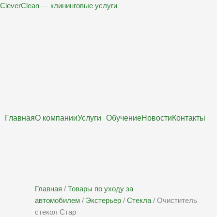
Перейти
CleverClean — клининговые услуги
к
содержимому
Главная
О компании
Услуги
Обучение
Новости
Контакты
Главная
/
Товары по уходу за
автомобилем
/
Экстерьер
/
Стекла
/ Очиститель
стекол Стар