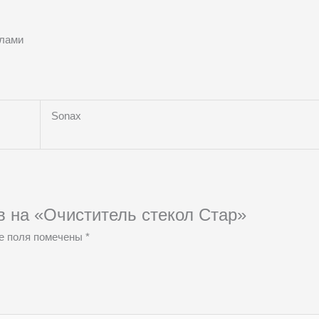
клами
Sonax
в на «Очиститель стекол Стар»
е поля помечены
*