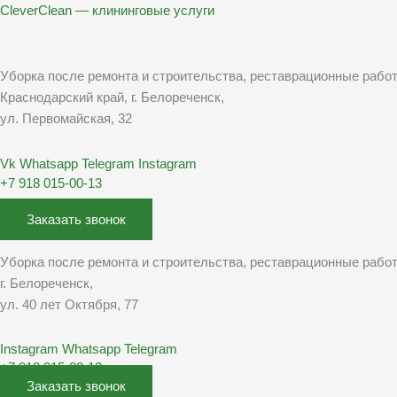
Перейти
CleverClean — клининговые услуги
к
содержимому
Уборка после ремонта и строительства, реставрационные рабо
Краснодарский край, г. Белореченск,
ул. Первомайская, 32
Vk
Whatsapp
Telegram
Instagram
+7 918 015-00-13
Заказать звонок
Уборка после ремонта и строительства, реставрационные рабо
г. Белореченск,
ул. 40 лет Октября, 77
Instagram
Whatsapp
Telegram
+7 918 015-00-13
Заказать звонок