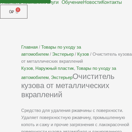
Главная
О компании
Услуги
Обучение
Новости
Контакты
0
₽
Главная
/
Товары по уходу за
автомобилем
/
Экстерьер
/
Кузов
/ Очиститель кузова
от металлических вкраплений
Кузов
,
Наружный пластик
,
Товары по уходу за
Очиститель
автомобилем
,
Экстерьер
кузова от металлических
вкраплений
Средство для удаления ржавчины с поверхности.
Удаляет поверхностную ржавчину, промышленную
копоть и сажу и прочие загрязнения с лакокрасочной
поверхности кузова автомобиля и лакированного