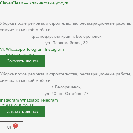
Перейти
CleverClean — клининговые услуги
к
содержимому
Уборка после ремонта и строительства, реставрационные работы,
химчистка мягкой мебели
Краснодарский край, г. Белореченск,
ул. Первомайская, 32
Vk
Whatsapp
Telegram
Instagram
+7 918 015-00-13
Заказать звонок
Уборка после ремонта и строительства, реставрационные работы,
химчистка мягкой мебели
г. Белореченск,
ул. 40 лет Октября, 77
Instagram
Whatsapp
Telegram
+7 918 015-00-13
Заказать звонок
Меню
0
₽