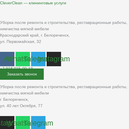
Перейти
CleverClean — клининговые услуги
к
содержимому
Уборка после ремонта и строительства, реставрационные работы,
химчистка мягкой мебели
Краснодарский край, г. Белореченск,
ул. Первомайская, 32
Vk
Whatsapp
Telegram
Instagram
+7 918 015-00-13
Заказать звонок
Уборка после ремонта и строительства, реставрационные работы,
химчистка мягкой мебели
г. Белореченск,
ул. 40 лет Октября, 77
stagram
Whatsapp
Telegram