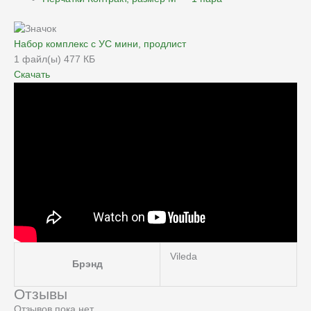
Набор комплекс с УС мини, продлист
1 файл(ы)
477 КБ
Скачать
Vileda
Брэнд
Отзывы
Отзывов пока нет.