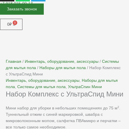
+7 918 015-00-13
Заказать звонок
Меню
0
₽
Главная
/
Инвентарь, оборудование, аксессуары
/
Системы
для мытья пола
/
Наборы для мытья пола
/ Набор Комплекс
с УльтраСпид Мини
Инвентарь, оборудование, аксессуары
,
Наборы для мытья
пола
,
Системы для мытья пола
,
УльтраСпин Мини
Набор Комплекс с УльтраСпид Мини
2
Мини набор для уборки в небольших помещениях до 75 м
.
Туннельный отжим с синей маркировкой, швабра с
микроволоконным мопом, салфетка ПВАмикро и перчатки –
все только самое необходимое.