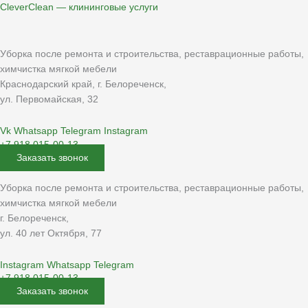
Перейти
CleverClean — клининговые услуги
к
содержимому
Уборка после ремонта и строительства, реставрационные работы,
химчистка мягкой мебели
Краснодарский край, г. Белореченск,
ул. Первомайская, 32
Vk
Whatsapp
Telegram
Instagram
+7 918 015-00-13
Заказать звонок
Уборка после ремонта и строительства, реставрационные работы,
химчистка мягкой мебели
г. Белореченск,
ул. 40 лет Октября, 77
Instagram
Whatsapp
Telegram
+7 918 015-00-13
Заказать звонок
Меню