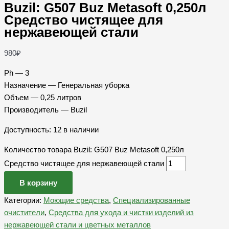
Buzil: G507 Buz Metasoft 0,250л
Средство чистящее для
нержавеющей стали
980
₽
Ph — 3
Назначение — Генеральная уборка
Объем — 0,25 литров
Производитель — Buzil
Доступность:
12 в наличии
Количество товара Buzil: G507 Buz Metasoft 0,250л
Средство чистящее для нержавеющей стали
В корзину
Категории:
Моющие средства
,
Специализированные
очистители
,
Средства для ухода и чистки изделий из
нержавеющей стали и цветных металлов