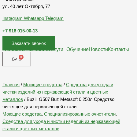
ул. 40 лет Октября, 77
Instagram
Whatsapp
Telegram
+7 918 015-00-13
Заказать звонок
Главная
О компании
Услуги
Обучение
Новости
Контакты
0
₽
Главная
/
Моющие средства
/
Средства для ухода и
чистки изделий из нержавеющей стали и цветных
металлов
/ Buzil: G507 Buz Metasoft 0,250л Средство
чистящее для нержавеющей стали
Моющие средства
,
Специализированные очистители
,
Средства для ухода и чистки изделий из нержавеющей
стали и цветных металлов