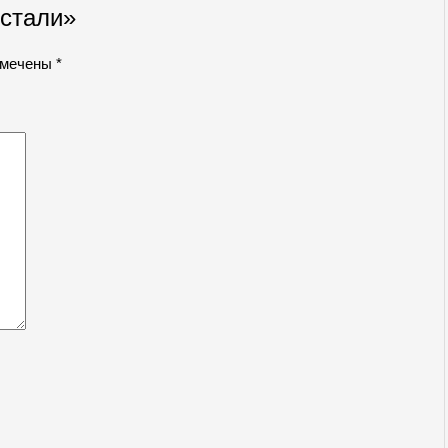
стали»
омечены
*