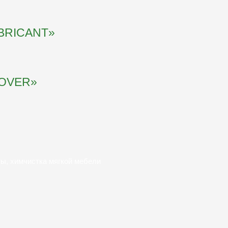
BRICANT»
OVER»
ты, химчистка мягкой мебели