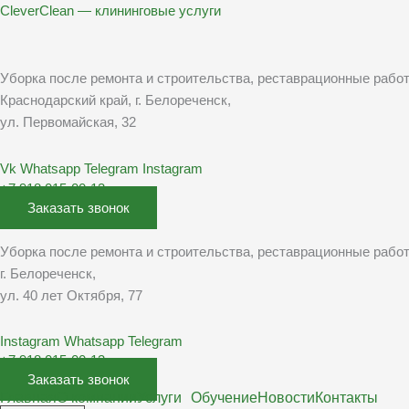
Перейти
CleverClean — клининговые услуги
к
содержимому
Уборка после ремонта и строительства, реставрационные рабо
Краснодарский край, г. Белореченск,
ул. Первомайская, 32
Vk
Whatsapp
Telegram
Instagram
+7 918 015-00-13
Заказать звонок
Уборка после ремонта и строительства, реставрационные рабо
г. Белореченск,
ул. 40 лет Октября, 77
Instagram
Whatsapp
Telegram
+7 918 015-00-13
Заказать звонок
Главная
О компании
Услуги
Обучение
Новости
Контакты