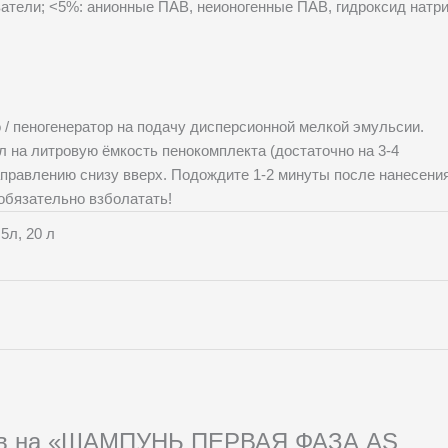
атели; ˂5%: анионные ПАВ, неионогенные ПАВ, гидроксид натри
 / пеногенератор на подачу дисперсионной мелкой эмульсии.
л на литровую ёмкость пенокомплекта (достаточно на 3-4
аправлению снизу вверх. Подождите 1-2 минуты после нанесения
обязательно взболатать!
5л, 20 л
тзыв на «ШАМПУНЬ ПЕРВАЯ ФАЗА AS