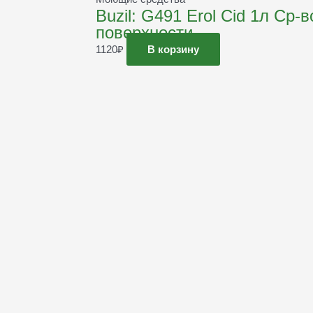
Buzil: G491 Erol Cid 1л Ср
поверхности
1120
₽
В корзину