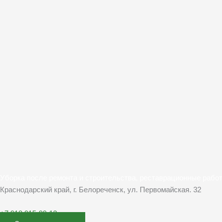
Уборка после ремонта и строительства, реставрационные рабо
Краснодарский край, г. Белореченск, ул. Первомайская. 32
+7 918 015-00-13