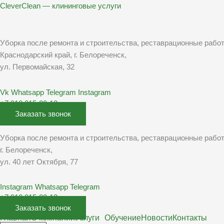
Перейти
CleverClean — клининговые услуги
к
содержимому
Уборка после ремонта и строительства, реставрационные рабо
Краснодарский край, г. Белореченск,
ул. Первомайская, 32
Vk
Whatsapp
Telegram
Instagram
+7 918 015-00-13
Заказать звонок
Уборка после ремонта и строительства, реставрационные рабо
г. Белореченск,
ул. 40 лет Октября, 77
Instagram
Whatsapp
Telegram
+7 918 015-00-13
Заказать звонок
Главная
О компании
Услуги
Обучение
Новости
Контакты