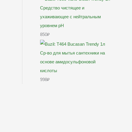
850
₽
998
₽