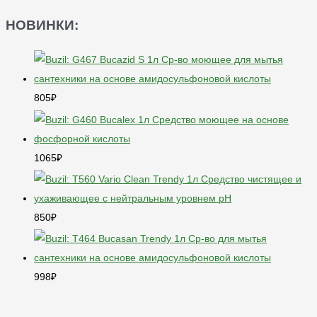
НОВИНКИ:
805
₽
1065
₽
850
₽
998
₽